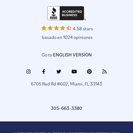
4.58 stars
basado en 1024 opiniones
Go to
ENGLISH VERSION
Instagram
Facebook
Twitter
Youtube
Pinterest
Blog
(opens
(opens
(opens
(opens
(opens
(opens
6705 Red Rd #602, Miami, FL 33143
in
in
in
in
in
in
a
a
a
a
a
a
new
new
new
new
new
new
305-663-3380
tab)
tab)
tab)
tab)
tab)
tab)