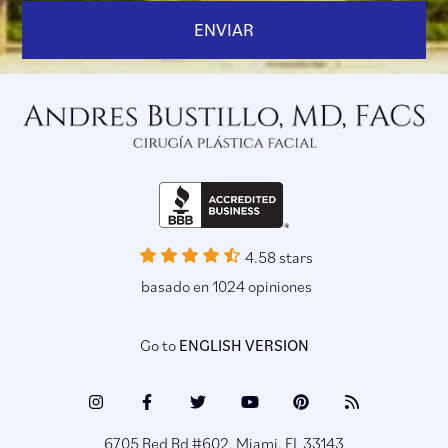
4.58 stars
basado en 1024 opiniones
Go to
ENGLISH VERSION
Instagram
Facebook
Twitter
Youtube
Pinterest
Blog
(opens
(opens
(opens
(opens
(opens
(opens
6705 Red Rd #602, Miami, FL 33143