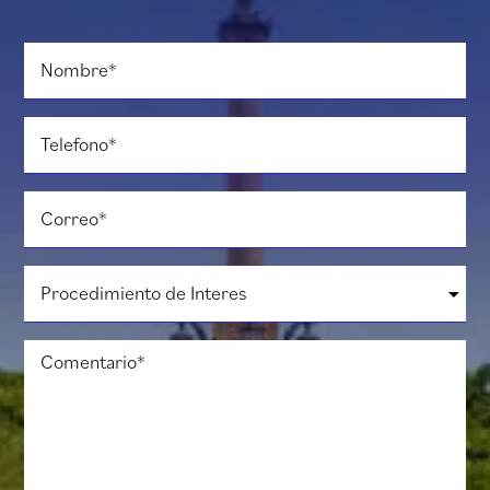
Nombre
*
Telefono
*
Correo
*
Procedimiento
de
Interes
*
Comentario
*