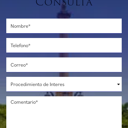
Consulta
Nombre
*
Telefono
*
Correo
*
Procedimiento
de
Interes
*
Comentario
*