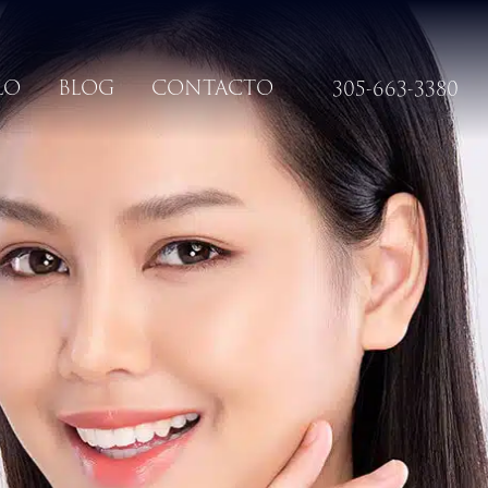
LO
BLOG
CONTACTO
305-663-3380