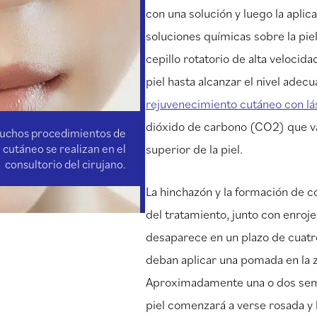
con una solución y luego la aplic
soluciones químicas sobre la pie
cepillo rotatorio de alta velocid
piel hasta alcanzar el nivel adec
rejuvenecimiento cutáneo con lá
dióxido de carbono (CO2) que v
uchos procedimientos de
cutáneo se realizan en el
superior de la piel.
consultorio del cirujano.
La hinchazón y la formación de c
del tratamiento, junto con enro
desaparece en un plazo de cuatr
deban aplicar una pomada en la z
Aproximadamente una o dos sem
piel comenzará a verse rosada y 