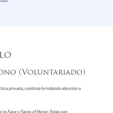
llo
Bono (Voluntariado)
ctica privada, continúa brindando atención a
e to Face
y
Faces of Honor
. Estas son