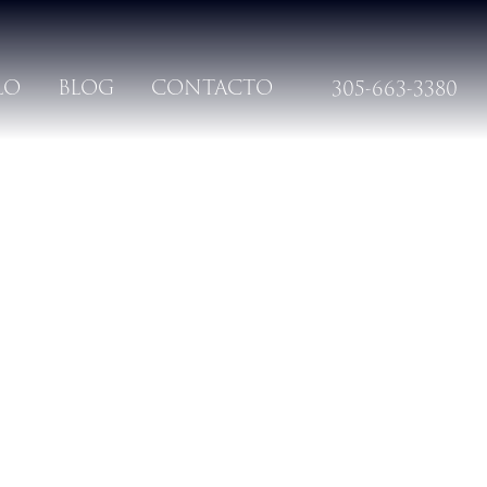
LO
BLOG
CONTACTO
305-663-3380